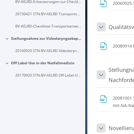
BV-AELRD-Erlaeuterungen-zur-Checkliste-Transportverweigerung
20060925 
20150421 STN-BV-AELRD Transportverweigerung
Qualitäts
BV-AELRD-Checkliste-Transportverweigerung
Einklappen
Stellungnahme zur Videolaryngoskopie
Einklappen
20080914 
20160920 STN-BV-AELRD-Videolaryngoskopie
Off Label Use in der Notfallmedizin
Einklappen
Stellungn
20170920 STN-BV-AELRD Off-Label-Use
Einklappen
Nachford
20081001 
mit-NA-N
Novellier
Einklappen