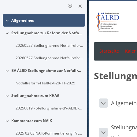
Zum Hauptinhalt
Allgemeines
Einklappen
Stellungnahme zur Reform der Notfallversorgung (Bearbeitungsstand 31.03.2026) und dem GKV-Beitragssatzstabilisierungsgesetz
Einklappen
20260527 Stellungnahme Notfallreform kurzversion
Startseite
Kalen
20260527 Stellungnahme Notfallreform langversion
BV ÄLRD Stellungnahme zur Notfallreform 2025
Stellun
Einklappen
Notfallreform-Fließtext-28-11-2025
Stellungnahme zum KHAG
Blöcke
Einklappen
Abschni
Allgemein
Einklappen
20250819 - Stellungnahme-BV-ÄLRD-KHAG
Kommentar zum NAIK
Einklappen
Stellungn
2025 02 03 NAIK-Kommentierung FVLST BV ÄLRD BAND
Einklappen