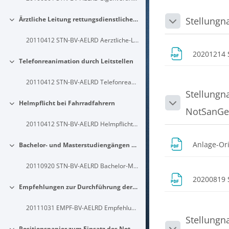
Ärztliche Leitung rettungsdienstlicher Bildungseinrichtungen
Stellungn
Einklappen
Einklappen
20110412 STN-BV-AELRD Aerztliche-Leitung-rettungsdienstlicher-Bildungseinrichtungen
20201214 
Telefonreanimation durch Leitstellen
Einklappen
20110412 STN-BV-AELRD Telefonreanimation-durch-Leitstellen
Stellungn
Helmpflicht bei Fahrradfahrern
Einklappen
Einklappen
NotSanGe
20110412 STN-BV-AELRD Helmpflicht-bei-Fahrradfahrern
Anlage-Or
Bachelor- und Masterstudiengängen mit notfall- und rettungsmedizinischen Schwerpunkten
Einklappen
20110920 STN-BV-AELRD Bachelor-Masterstudiengnge-notfall-rettungsmedizinischen-Schwerpunkten
20200819 
Empfehlungen zur Durchführung der Telefonreanimation durch Disponenten der Leitstellen
Einklappen
20111031 EMPF-BV-AELRD Empfehlungen-zur-Durchfuehrung-Telefonreanimation-Leitstellen
Stellungn
Positionspapier zum Einsatz des Notarztes bei V.a. Schlaganfall