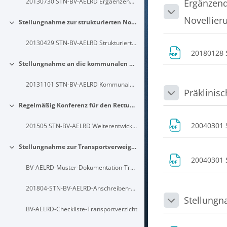
20130730 STN-BV-AELRD Ergaenzende-Stellungnahme-NotSan-APrVO
Ergänzend
Einklappen
Novellier
Stellungnahme zur strukturierten Notrufabfrage in Leitstellen
Einklappen
20130429 STN-BV-AELRD Strukturierte-Notrufabfrage-Leitstellen
20180128 
Stellungnahme an die kommunalen Spitzenverbände zur NotSan-APrVO
Einklappen
20131101 STN-BV-AELRD Kommunale-Spitzenverbaende-NotSan-APrVO
Präklinis
Einklappen
Regelmäßig Konferenz für den Rettungsdienst (ReKoRD) jetzt Pyramidenprozess II
Einklappen
20040301 
201505 STN-BV-AELRD Weiterentwicklung Pyramidenprozess ReKoRD
Stellungnahme zur Transportverweigerung / nicht transportieren durch RD Fachpersonal
Einklappen
20040301 
BV-AELRD-Muster-Dokumentation-Transportverweigerung
201804-STN-BV-AELRD-Anschreiben-Transportverweigerung
Stellungn
Einklappen
BV-AELRD-Checkliste-Transportverzicht