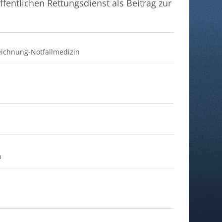
fentlichen Rettungsdienst als Beitrag zur
Datei
eichnung-Notfallmedizin
tei
Datei
n