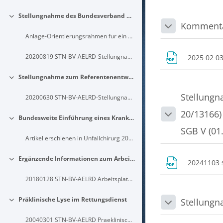
Stellungnahme des Bundesverband der ÄLRD Deutschland e.V. zum Artikel 12 (Änderung des NotSanGesetzes) im MTA-Reformgesetz
Einklappen
Kommenta
Einklappen
Anlage-Orientierungsrahmen fur ein sicherstellbares Kompetenzniveau von invasiven Manahmen im Rettungsdienst
20200819 STN-BV-AELRD-Stellungnahme-MTA-Reform-Gesetz-Art-12-NotSan
2025 02 0
Stellungnahme zum Referentenentwurf, speziell Artikel 2, der APrVO über die Ausbildung zur/zum ATA/OTA und NotSan
Einklappen
Stellungn
20200630 STN-BV-AELRD-Stellungnahme-ATA-OTA-NotSan-Referentenentwurf
20/13166)
Bundesweite Einführung eines Krankenhauskatasters in den Klinikalltag und bei Großschadens- und Bedrohungslagen Positionspapier der DGU und des BV-ÄLRD e. V.
Einklappen
Einklappen
SGB V (01
Artikel erschienen in Unfallchirurg 2018 · 121:339...
Ergänzende Informationen zum Arbeitsplatz des Notarztes im öffentlichen Rettungsdienst als Beitrag zur Novellierung der WBO zur Zusatzbezeichnung „Notfallmedizin“
20241103 
Einklappen
20180128 STN-BV-AELRD Arbeitsplatz-Beschreibung-Notarzt WBO-Zusatzbezeichnung-Notfallmedizin
Präklinische Lyse im Rettungsdienst
Stellungn
Einklappen
Einklappen
20040301 STN-BV-AELRD Praeklinische-Lyse-im-Rettungsdienst-Grundsatz