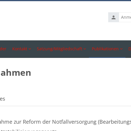
Anmelden
der
Kontakt
Satzung/Mitgliedschaft
Publikationen
D
gnahmen
ttsübersicht
es
ahme zur Reform der Notfallversorgung (Bearbeitung