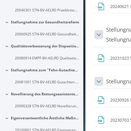
20240621 
20040301 STN-BV-AELRD Praeklinische-Lyse-im-Rettungsdienst-Erlaeterungen
Stellungnahme zur Gesundheitsreform
Einklappen
Stellungn
20060925 STN-BV-AELRD Gesundheitsreform-Abschlaege-Krankentransport-Rettungseinsaetze
Einklappen
Stellung
Qualitätsverbesserung der Disposition und Beratung in Leitstellen
Einklappen
20231023 
20080914 EMPF-BV-AELRD Qualitaetsverbesserung-der-Disposition-und-Beratung-in-Leitstellen
Stellungnahme zum "Fehn-Gutachten" Analgosedierung durch RA und Morphingabe mit NA Nachforderung
Einklappen
Stellung
20081001 STN-BV-AELRD Gutachten-Fehn-Stellungnahme-zum-Fehn-Gutachten-Analgosedierung-durch-RA-und-Morphingabe-mit-NA-Nachforderung
Einklappen
Novellierung des Rettungsassistentengesetzes
Einklappen
20230926
20090328 STN-BV-AELRD Novellierung-des-Rettungsassistentengesetzes
Eigenverantwortliche Ärztliche Maßnahmen durch Rettungsassistenten im Rettungseinsatz - ja oder nein ?
20230703
Einklappen
20100801 STN-BV-AELRD Eigenverantwortliche-Aerztliche-Massnahmen-durch-RA