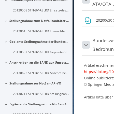
Einklappen
Einklappen
ATA/OTA 
20120508 STN-BV-AELRD Einsatz-des-Notarztes-bei-Schlaganfall
20200630 
Stellungnahme zum Notfallsanitäter Gesetz Entwurf
Einklappen
20120615 STN-BV-AELRD Ernwurf-NotSanG-des-BMG-vom-24.5.2012
Bundeswei
Geplante Stellungnahme der Bundesärztekammer zum Ärztlichen Leiter Rettungsdienst
Einklappen
Einklappen
Bedrohung
20130507 STN-BV-AELRD Geplante-Stellungnahme-der-Bundesaerztekammer-zum-AELRD
Anschreiben an die BAND zur Umsetzung des § 4 NotSanG
Einklappen
Artikel erschiene
https://doi.org/1
20130622 STN-BV-AELRD Anschreiben-BAND-Umsetzung-Par4-NotSanG
Online publiziert
Stellungnahme zur NotSan-APrVO
© Springer Mediz
Einklappen
20130711 STN-BV-AELRD Stellungnahme-NotSan-APrVO
Artikel bitte übe
Ergänzende Stellungnahme NotSan-APrVO
Einklappen