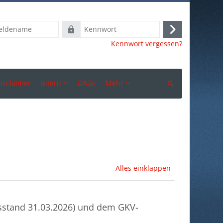
ame
Kennwort
Anmelden
Kennwort vergessen?
isclaimer
Intern
DAGs
Mehr
Suchen
Alles einklappen
sstand 31.03.2026) und dem GKV-