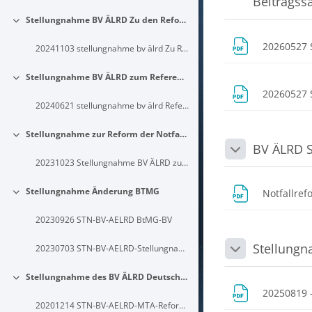
Beitragssa
Stellungnahme BV ÄLRD Zu den Reformen der Notfallversorgung (02.10.2024 – Bundesdrucksache 20/13166) und den Änderungsantrag der Ampel-Koalition zu den rettungsdienstlichen Regelungen im SGB V (01.11.2024)
Einklappen
20260527 
20241103 stellungnahme bv älrd Zu Reformen der Notfallversorgung und Änderungsantrag
Stellungnahme BV ÄLRD zum Referentenentwurf NotfallG vom 03.06.2024
Einklappen
20260527 
20240621 stellungnahme bv älrd Referentenentwurf Notfallreform BMG
Stellungnahme zur Reform der Notfall- und Akutversorgung: Rettungsdienst und Finanzierung (Neunte Stellungnahme und Empfehlung der Regierungskommission)
Einklappen
BV ÄLRD S
Einklappen
20231023 Stellungnahme BV ÄLRD zur 9. Stellungnahme und Empfehlung der Regierungskommission
Stellungnahme Änderung BTMG
Notfallref
Einklappen
20230926 STN-BV-AELRD BtMG-BV
Stellung
20230703 STN-BV-AELRD-Stellungnahme Änderung BTMG
Einklappen
Stellungnahme des BV ÄLRD Deutschland e.V. zum Artikel 12 des MTA-Reformgesetz vom 14.12.2020
Einklappen
20250819 
20201214 STN-BV-AELRD-MTA-Reformgesetz-16-12-2020