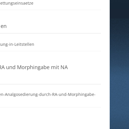
Datei
ettungseinsaetze
len
Datei
ung-in-Leitstellen
 RA und Morphingabe mit NA
en-Analgosedierung-durch-RA-und-Morphingabe-