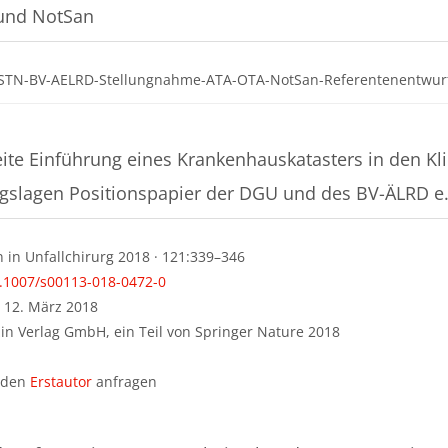
und NotSan
STN-BV-AELRD-Stellungnahme-ATA-OTA-NotSan-Referentenentwur
te Einführung eines Krankenhauskatasters in den Kli
slagen Positionspapier der DGU und des BV-ÄLRD e.
n in Unfallchirurg 2018 · 121:339–346
0.1007/s00113-018-0472-0
: 12. März 2018
in Verlag GmbH, ein Teil von Springer Nature 2018
r den
Erstautor
anfragen