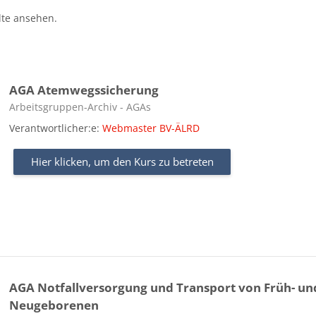
alte ansehen.
AGA Atemwegssicherung
Kursbereich
Arbeitsgruppen-Archiv - AGAs
Verantwortlicher:e:
Webmaster BV-ÄLRD
Hier klicken, um den Kurs zu betreten
AGA Notfallversorgung und Transport von Früh- un
Neugeborenen