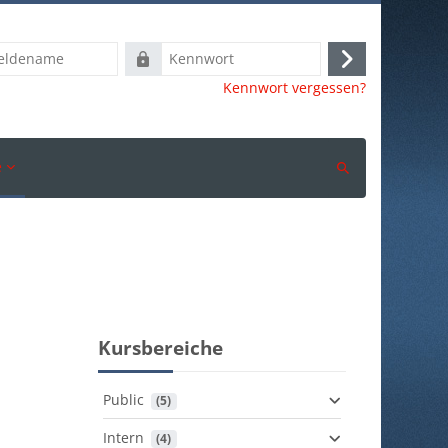
ame
Kennwort
Anmelden
Kennwort vergessen?
e
Suchen
Kursbereiche
Public
 (5)
Intern
 (4)