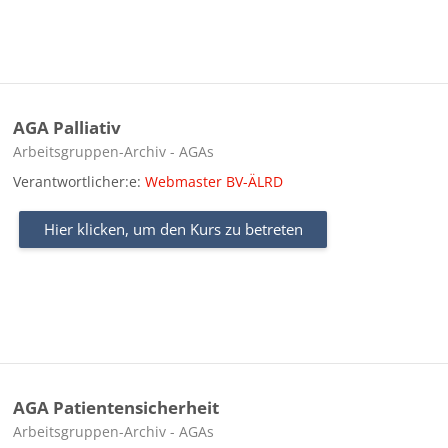
AGA Palliativ
Kursbereich
Arbeitsgruppen-Archiv - AGAs
Verantwortlicher:e:
Webmaster BV-ÄLRD
Hier klicken, um den Kurs zu betreten
AGA Patientensicherheit
Kursbereich
Arbeitsgruppen-Archiv - AGAs