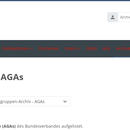
Anmelden
Publikationen
Disclaimer
Intern
DAGs
AGs
Archiv
- AGAs
Kursbereiche
e (AGAs)
des Bundesverbandes aufgelistet.