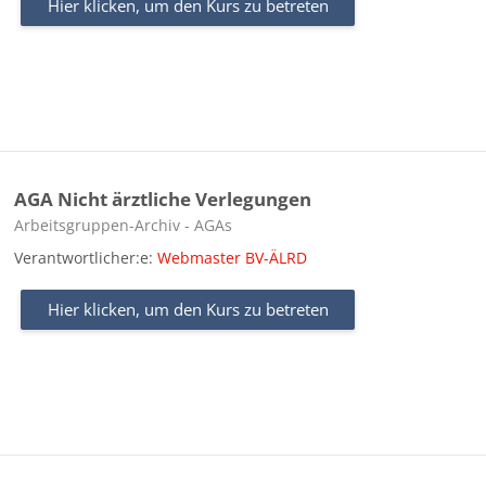
Hier klicken, um den Kurs zu betreten
AGA Nicht ärztliche Verlegungen
Kursbereich
Arbeitsgruppen-Archiv - AGAs
Verantwortlicher:e:
Webmaster BV-ÄLRD
Hier klicken, um den Kurs zu betreten