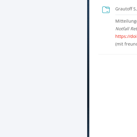
Grautoff S
Mitteilun
Notfall R
https://do
(mit freun
Blöcke