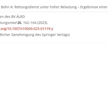
, Bohn A: Rettungsdienst unter hoher Belastung – Ergebnisse eine
gen des BV ÄLRD
ettungsmed
26
, 162–164 (2023).
i.org/10.1007/s10049-023-01119-y
dlicher Genehmigung des Springer Verlags)