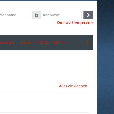
ame
Kennwort
Anmelden
Kennwort vergessen?
isclaimer
Intern
DAGs
Mehr
Suchen
Alles einklappen