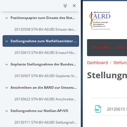
Zum Hauptinhalt
20111031 EMPF-BV-AELRD Empfehlungen-zur-Durchfuehrung-Telefonreanimation-Leitstellen
Positionspapier zum Einsatz des Notarztes bei V.a. Schlaganfall
Einklappen
20120508 STN-BV-AELRD Einsatz-des-Notarztes-bei-Schlaganfall
Stellungnahme zum Notfallsanitäter Gesetz Entwurf
Einklappen
Startseite
Kalen
20120615 STN-BV-AELRD Ernwurf-NotSanG-des-BMG-vom-24.5.2012
Dashboard
Stellu
Geplante Stellungnahme der Bundesärztekammer zum Ärztlichen Leiter Rettungsdienst
Einklappen
Stellung
20130507 STN-BV-AELRD Geplante-Stellungnahme-der-Bundesaerztekammer-zum-AELRD
Anschreiben an die BAND zur Umsetzung des § 4 NotSanG
Einklappen
Blöcke
Abschni
20130622 STN-BV-AELRD Anschreiben-BAND-Umsetzung-Par4-NotSanG
20120615 
Stellungnahme zur NotSan-APrVO
Einklappen
20130711 STN-BV-AELRD Stellungnahme-NotSan-APrVO