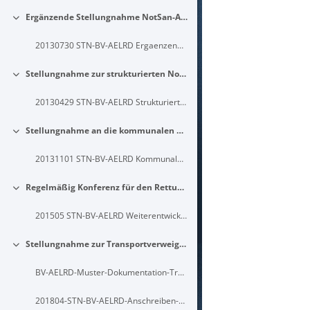
Blöcke
Ergänzende Stellungnahme NotSan-APrVO
Einklappen
20130730 STN-BV-AELRD Ergaenzende-Stellungnahme-NotSan-APrVO
Stellungnahme zur strukturierten Notrufabfrage in Leitstellen
Einklappen
20130429 STN-BV-AELRD Strukturierte-Notrufabfrage-Leitstellen
Stellungnahme an die kommunalen Spitzenverbände zur NotSan-APrVO
Einklappen
20131101 STN-BV-AELRD Kommunale-Spitzenverbaende-NotSan-APrVO
Regelmäßig Konferenz für den Rettungsdienst (ReKoRD) jetzt Pyramidenprozess II
Einklappen
201505 STN-BV-AELRD Weiterentwicklung Pyramidenprozess ReKoRD
Stellungnahme zur Transportverweigerung / nicht transportieren durch RD Fachpersonal
Einklappen
BV-AELRD-Muster-Dokumentation-Transportverweigerung
201804-STN-BV-AELRD-Anschreiben-Transportverweigerung