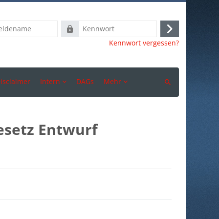
ame
Kennwort
Anmelden
Kennwort vergessen?
isclaimer
Intern
DAGs
Mehr
Suchen
esetz Entwurf