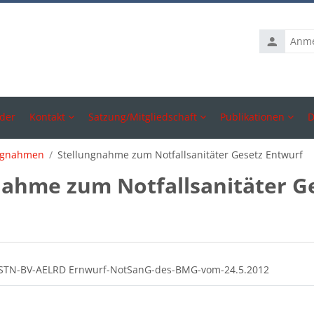
Anmelden
der
Kontakt
Satzung/Mitgliedschaft
Publikationen
D
ngnahmen
Stellungnahme zum Notfallsanitäter Gesetz Entwurf
nahme zum Notfallsanitäter G
ttsübersicht
Datei
STN-BV-AELRD Ernwurf-NotSanG-des-BMG-vom-24.5.2012