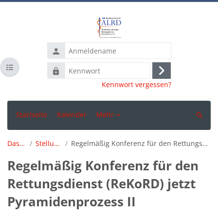
Zum Hauptinhalt
Anmeldename
Kursindex öffnen
Kennwort
Anmelden
Kennwort vergessen?
Startseite
Kalender
Mehr
Suchen
Dashboard
Stellungnahmen
Regelmäßig Konferenz für den Rettungsdienst (ReKoRD) jetzt Pyramidenprozess II
Regelmäßig Konferenz für den
Rettungsdienst (ReKoRD) jetzt
Pyramidenprozess II