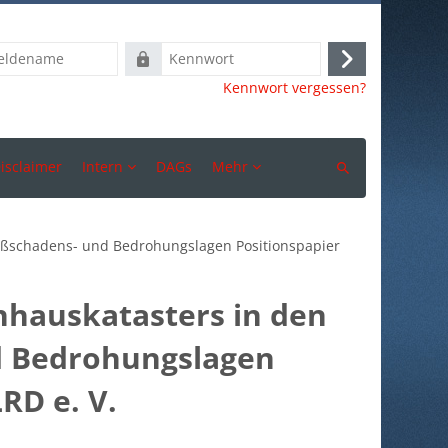
ame
Kennwort
Anmelden
Kennwort vergessen?
isclaimer
Intern
DAGs
Mehr
Suchen
roßschadens- und Bedrohungslagen Positionspapier
hauskatasters in den
nd Bedrohungslagen
RD e. V.