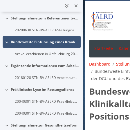
Zum Hauptinhalt
20200819 STN-BV-AELRD-Stellungnahme-MTA-Reform-Gesetz-Art-12-NotSan
Stellungnahme zum Referentenentwurf, speziell Artikel 2, der APrVO über die Ausbildung zur/zum ATA/OTA und NotSan
Einklappen
20200630 STN-BV-AELRD-Stellungnahme-ATA-OTA-NotSan-Referentenentwurf
Bundesweite Einführung eines Krankenhauskatasters in den Klinikalltag und bei Großschadens- und Bedrohungslagen Positionspapier der DGU und des BV-ÄLRD e. V.
Einklappen
Startseite
Kalen
Artikel erschienen in Unfallchirurg 2018 · 121:339...
Dashboard
Stellu
Ergänzende Informationen zum Arbeitsplatz des Notarztes im öffentlichen Rettungsdienst als Beitrag zur Novellierung der WBO zur Zusatzbezeichnung „Notfallmedizin“
Einklappen
Bundesweite Einfü
20180128 STN-BV-AELRD Arbeitsplatz-Beschreibung-Notarzt WBO-Zusatzbezeichnung-Notfallmedizin
der DGU und des BV
Bundeswe
Präklinische Lyse im Rettungsdienst
Einklappen
Klinikal
20040301 STN-BV-AELRD Praeklinische-Lyse-im-Rettungsdienst-Grundsatz
Positions
20040301 STN-BV-AELRD Praeklinische-Lyse-im-Rettungsdienst-Erlaeterungen
Stellungnahme zur Gesundheitsreform
Einklappen