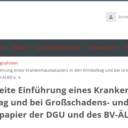
Anmelden
der
Kontakt
Satzung/Mitgliedschaft
Publikationen
D
ngnahmen
hrung eines Krankenhauskatasters in den Klinikalltag und bei G
-ÄLRD e. V.
ite Einführung eines Kranken
ltag und bei Großschadens- u
papier der DGU und des BV-ÄL