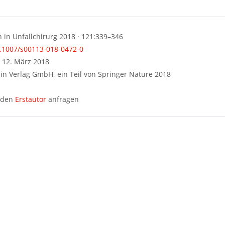
ttsübersicht
n in Unfallchirurg 2018 · 121:339–346
0.1007/s00113-018-0472-0
: 12. März 2018
in Verlag GmbH, ein Teil von Springer Nature 2018
r den
Erstautor
anfragen