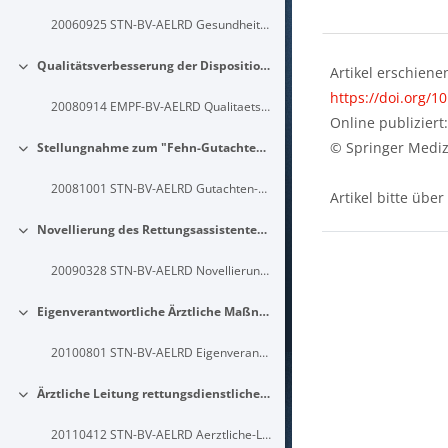
Blöcke
20060925 STN-BV-AELRD Gesundheitsreform-Abschlaege-Krankentransport-Rettungseinsaetze
Abschni
Qualitätsverbesserung der Disposition und Beratung in Leitstellen
Artikel erschiene
Einklappen
https://doi.org/1
20080914 EMPF-BV-AELRD Qualitaetsverbesserung-der-Disposition-und-Beratung-in-Leitstellen
Online publiziert
© Springer Mediz
Stellungnahme zum "Fehn-Gutachten" Analgosedierung durch RA und Morphingabe mit NA Nachforderung
Einklappen
20081001 STN-BV-AELRD Gutachten-Fehn-Stellungnahme-zum-Fehn-Gutachten-Analgosedierung-durch-RA-und-Morphingabe-mit-NA-Nachforderung
Artikel bitte übe
Novellierung des Rettungsassistentengesetzes
Einklappen
Blöcke
20090328 STN-BV-AELRD Novellierung-des-Rettungsassistentengesetzes
Eigenverantwortliche Ärztliche Maßnahmen durch Rettungsassistenten im Rettungseinsatz - ja oder nein ?
Einklappen
20100801 STN-BV-AELRD Eigenverantwortliche-Aerztliche-Massnahmen-durch-RA
Ärztliche Leitung rettungsdienstlicher Bildungseinrichtungen
Einklappen
20110412 STN-BV-AELRD Aerztliche-Leitung-rettungsdienstlicher-Bildungseinrichtungen