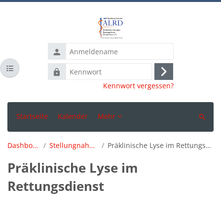
Zum Hauptinhalt
Anmeldename
Kursindex öffnen
Kennwort
Anmelden
Kennwort vergessen?
Startseite
Kalender
Mehr
Suchen
Dashboard
Stellungnahmen
Präklinische Lyse im Rettungsdienst
Präklinische Lyse im
Rettungsdienst
Blöcke