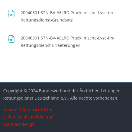
Abschnittsübersicht
20040301 STN-BV-AELRD Praeklinische-Lyse-im-
Datei
Rettungsdienst-Grundsatz
20040301 STN-BV-AELRD Praeklinische-Lyse-im-
Datei
Rettungsdienst-Erlaeterungen
Blöcke
Blöcke
Blöcke
Blöcke
Blöcke
Copyright © 2024 Bundesverband der Ärztlichen Leitungen
Rettungsdienst Deutschland e.V.. Alle Rechte vorbehalten.
Unsere Datenlöschfristen
Laden Sie die mobile App
Standarddesign