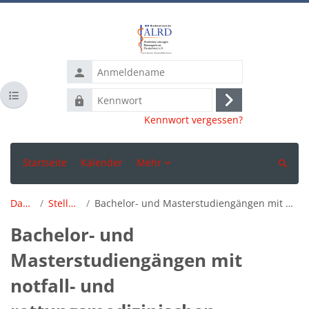
Zum Hauptinhalt
Anmeldename
Kursindex öffnen
Kennwort
Anmelden
Kennwort vergessen?
Startseite
Kalender
Mehr
Suchen
Dashboard
Stellungnahmen
Bachelor- und Masterstudiengängen mit notfall- und rettungsmedizinischen Schwerpunkten
Bachelor- und
Masterstudiengängen mit
notfall- und