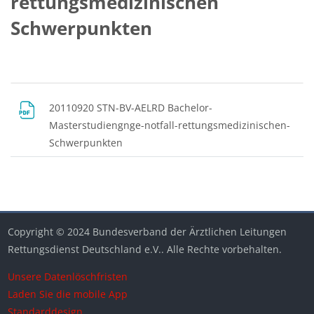
rettungsmedizinischen
Schwerpunkten
Blöcke
Abschnittsübersicht
20110920 STN-BV-AELRD Bachelor-
Masterstudiengnge-notfall-rettungsmedizinischen-
Datei
Schwerpunkten
Blöcke
Blöcke
Blöcke
Blöcke
Blöcke
Copyright © 2024 Bundesverband der Ärztlichen Leitungen
Rettungsdienst Deutschland e.V.. Alle Rechte vorbehalten.
Unsere Datenlöschfristen
Laden Sie die mobile App
Standarddesign